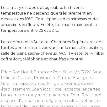
Le climat y est doux et agréable. En hiver, la
température ne descend que très rarement en
dessous des 10ºC. C'est l'époque des mimosas et des
amandiers en fleurs. En été, l'air marin maintient la
température entre 25 et 32ºC.
Les confortables Suites et Chambres Supérieures ont
toutes une terrasse avec vue sur la mer, climatisation,
salle de bains, sèche-cheveux, W.C, TV-satélite, Minibar,
coffre-fort, téléphone et chauffage central.
Eden Roc Hotel, Punta de Port Salvi, s/n, 17220 Sant
Feliu de Guíxols, Province of Girona, Espagne à
Girona propose un parking à proximité de son
établissement. Eden Roc Hotel, accepte les cartes
bancaires en moyen de paiement. Eden Roc Hotel
dispose d'un bar pour déguster cocktails et autres
boissons Eden Roc Hotel met à disposition de ses