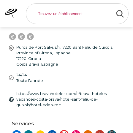
Eden Roc Hotel - Hôtel
Girona
Punta de Port Salvi, s/n, 17220 Sant Feliu de Guíxols,
Province of Girona, Espagne
17220
,
Girona
Costa Brava
,
Espagne
24/24
Toute l'année
https://www.bravahoteles.com/fr/brava-hoteles-
vacances-costa-brava/hotel-sant-feliu-de-
guixols/hotel-eden-roc
Services