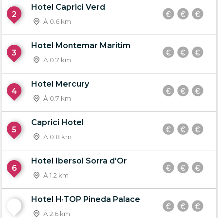
Hotel Caprici Verd
2
À 0.6 km
Hotel Montemar Maritim
3
À 0.7 km
Hotel Mercury
4
À 0.7 km
Caprici Hotel
5
À 0.8 km
Hotel Ibersol Sorra d'Or
6
À 1.2 km
Hotel H·TOP Pineda Palace
7
À 2.6 km