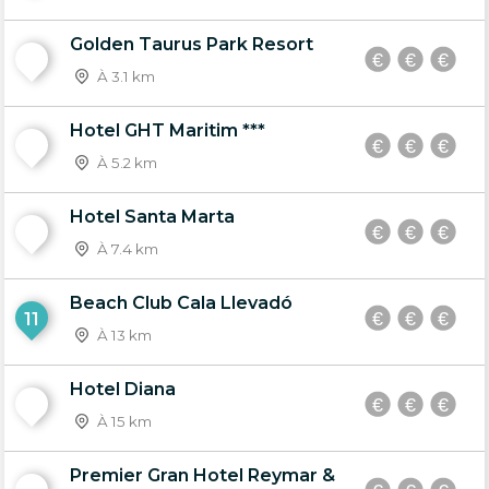
Golden Taurus Park Resort
8
À 3.1 km
Hotel GHT Maritim ***
9
À 5.2 km
Hotel Santa Marta
10
À 7.4 km
Beach Club Cala Llevadó
11
À 13 km
Hotel Diana
12
À 15 km
Premier Gran Hotel Reymar &