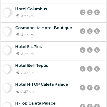
Hotel Columbus
19
À 27 km
Cosmopolita Hotel-Boutique
20
À 27 km
Hotel Els Pins
21
À 27 km
Hotel Bell Repòs
22
À 27 km
Hotel H·TOP Caleta Palace
23
À 27 km
H-Top Caleta Palace
24