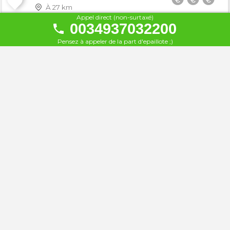
À 27 km
Appel direct (non-surtaxé)
0034937032200
Hotel GHT Xaloc ***
25
Pensez à appeler de la part d'epaillote ;)
À 27 km
Salles Hotel & Spa Cala del Pi
26
À 28 km
Silken Park Hotel San Jorge
27
À 28 km
Rosa Dels Vents hotel
28
À 30 km
Hotel Trias
29
À 31 km