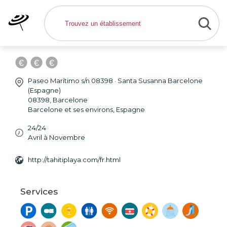
Hotel Tahiti Playa****S -
Hôtel Barcelone
Paseo Marítimo s/n 08398 · Santa Susanna Barcelone
(Espagne)
08398
,
Barcelone
Barcelone et ses environs
,
Espagne
24/24
Avril à Novembre
http://tahitiplaya.com/fr.html
Services