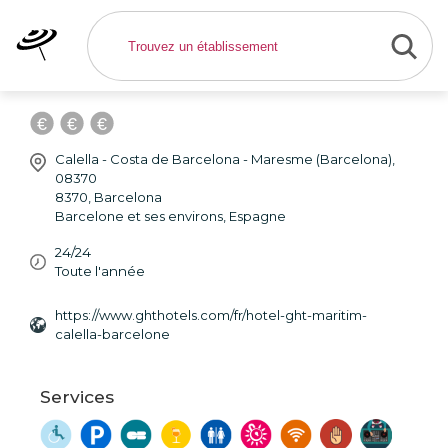
Hotel GHT Maritim *** -
Hôtel Barcelona
Calella - Costa de Barcelona - Maresme (Barcelona),
08370
8370
,
Barcelona
Barcelone et ses environs
,
Espagne
24/24
Toute l'année
https://www.ghthotels.com/fr/hotel-ght-maritim-
calella-barcelone
Services