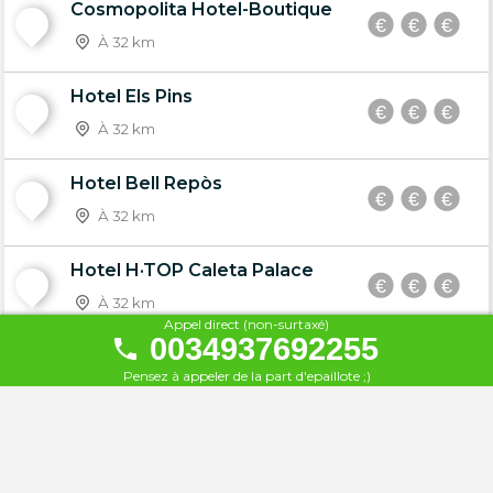
Cosmopolita Hotel-Boutique
20
À 32 km
Hotel Els Pins
21
À 32 km
Hotel Bell Repòs
22
À 32 km
Hotel H·TOP Caleta Palace
23
À 32 km
Appel direct (non-surtaxé)
0034937692255
H-Top Caleta Palace
24
Pensez à appeler de la part d'epaillote ;)
À 32 km
Hotel GHT Xaloc ***
25
À 33 km