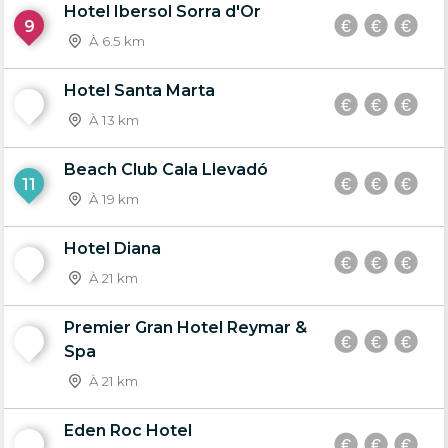
Hotel Ibersol Sorra d'Or
9
À 6.5 km
Hotel Santa Marta
10
À 13 km
Beach Club Cala Llevadó
11
À 19 km
Hotel Diana
12
À 21 km
Premier Gran Hotel Reymar &
13
Spa
À 21 km
Eden Roc Hotel
14