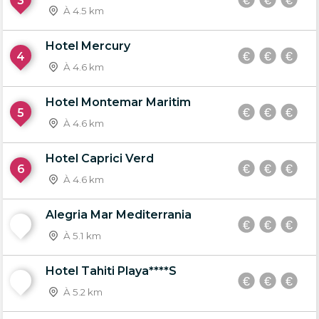
3
À 4.5 km
Hotel Mercury
4
À 4.6 km
Hotel Montemar Maritim
5
À 4.6 km
Hotel Caprici Verd
6
À 4.6 km
Alegria Mar Mediterrania
7
À 5.1 km
Hotel Tahiti Playa****S
8
À 5.2 km