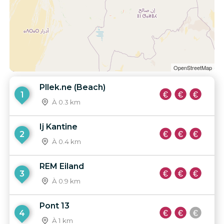
OpenStreetMap
Pllek.ne (Beach)
1
À 0.3 km
Ij Kantine
2
À 0.4 km
REM Eiland
3
À 0.9 km
Pont 13
4
À 1 km