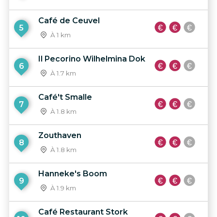
Café de Ceuvel
5
À 1 km
Il Pecorino Wilhelmina Dok
6
À 1.7 km
Café't Smalle
7
À 1.8 km
Zouthaven
8
À 1.8 km
Hanneke's Boom
9
À 1.9 km
Café Restaurant Stork