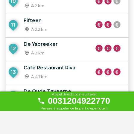
10
À 2 km
Fifteen
11
À 2.2 km
De Ysbreeker
12
À 3 km
Café Restaurant Riva
13
À 4.1 km
De Oude Taveerne
Appel direct (non-surtaxé)
14
0031204922770
À 6.5 km
Pensez à appeler de la part d'epaillote ;)
Soleado Rood
15
À 131 km