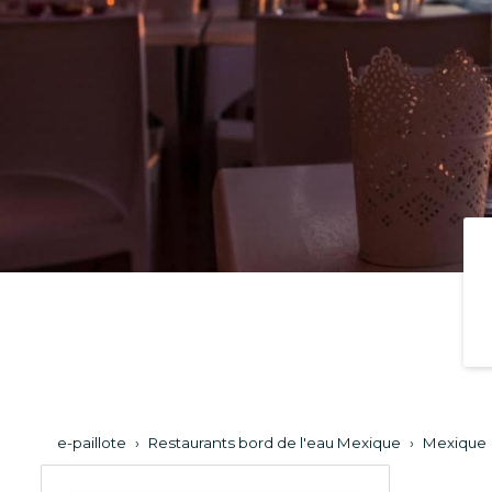
e-paillote
›
Restaurants bord de l'eau Mexique
›
Mexique