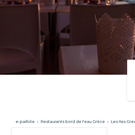
e-paillote
›
Restaurants bord de l'eau Grèce
›
Les Iles Gr