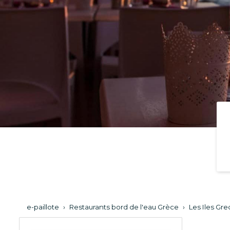
e-paillote
›
Restaurants bord de l'eau Grèce
›
Les Iles Gr