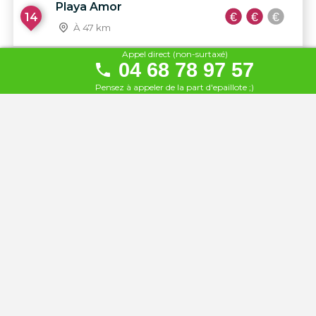
Playa Amor
14
À 47 km
Appel direct (non-surtaxé)
Mosquito Coast
04 68 78 97 57
15
À 47 km
Pensez à appeler de la part d'epaillote ;)
Ginette
16
À 48 km
Paillote Del Mar
17
À 48 km
La Casita
18
À 48 km
Le Baobab
19
À 48 km