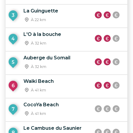
La Guinguette
3
À 22 km
L'O à la bouche
4
À 32 km
Auberge du Somail
5
À 32 km
Waiki Beach
6
À 41 km
CocoYa Beach
7
À 41 km
Le Cambuse du Saunier
8