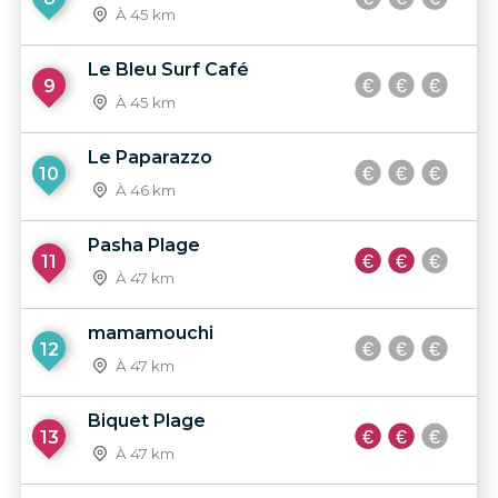
À 45 km
Le Bleu Surf Café
9
À 45 km
Le Paparazzo
10
À 46 km
Pasha Plage
11
À 47 km
mamamouchi
12
À 47 km
Biquet Plage
13
À 47 km