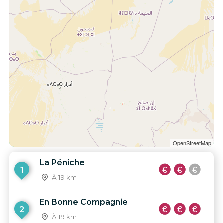
OpenStreetMap
La Péniche
1
À 19 km
En Bonne Compagnie
2
À 19 km