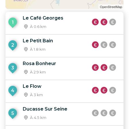
OpenStreetMap
Le Café Georges
1
À 0.6 km
Le Petit Bain
2
À 1.8 km
Rosa Bonheur
3
À 2.9 km
Le Flow
4
À 3 km
Ducasse Sur Seine
5
À 4.5 km