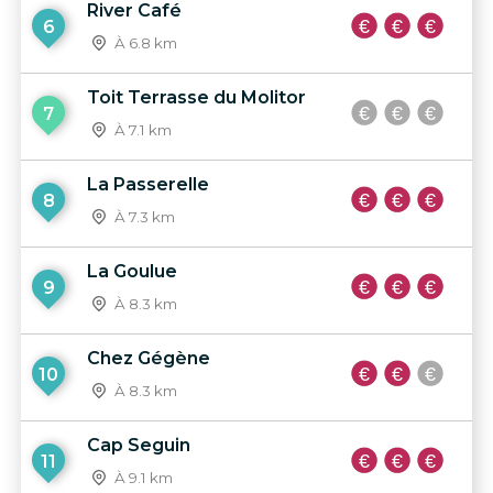
River Café
6
À 6.8 km
Toit Terrasse du Molitor
7
À 7.1 km
La Passerelle
8
À 7.3 km
La Goulue
9
À 8.3 km
Chez Gégène
10
À 8.3 km
Cap Seguin
11
À 9.1 km