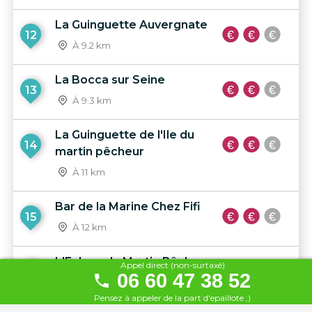
La Guinguette Auvergnate
12
À 9.2 km
La Bocca sur Seine
13
À 9.3 km
La Guinguette de l'Ile du
14
martin pêcheur
À 11 km
Bar de la Marine Chez Fifi
15
À 12 km
L'Ecluse du Martin Pêcheur
Appel direct (non-surtaxé)
16
06 60 47 38 52
À 12 km
Pensez à appeler de la part d'epaillote ;)