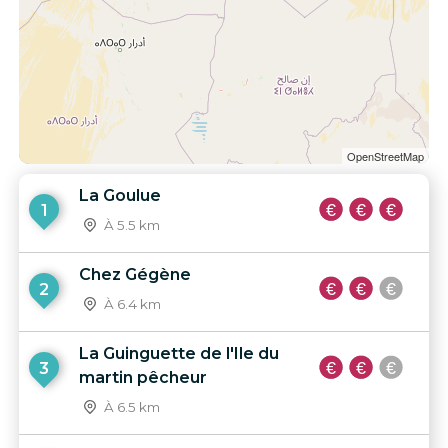
OpenStreetMap
La Goulue
1
À 5.5 km
Chez Gégène
2
À 6.4 km
La Guinguette de l'Ile du
3
martin pêcheur
À 6.5 km