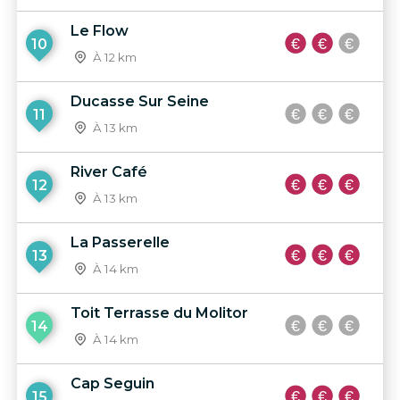
Le Flow
10
À 12 km
Ducasse Sur Seine
11
À 13 km
River Café
12
À 13 km
La Passerelle
13
À 14 km
Toit Terrasse du Molitor
14
À 14 km
Cap Seguin
15