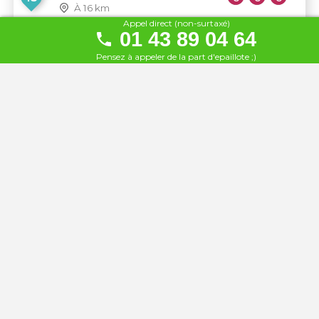
À 16 km
Appel direct (non-surtaxé)
01 43 89 04 64
La Bocca sur Seine
16
Pensez à appeler de la part d'epaillote ;)
À 17 km
Le Canotier
17
À 27 km
La Guinguette de Villiennes
18
À 32 km
Les Fils à Maman
19
À 101 km
Ponton
20
À 101 km