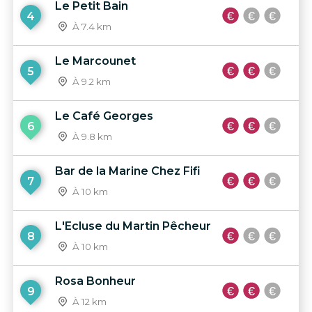
Le Petit Bain
4
À 7.4 km
Le Marcounet
5
À 9.2 km
Le Café Georges
6
À 9.8 km
Bar de la Marine Chez Fifi
7
À 10 km
L'Ecluse du Martin Pêcheur
8
À 10 km
Rosa Bonheur
9
À 12 km