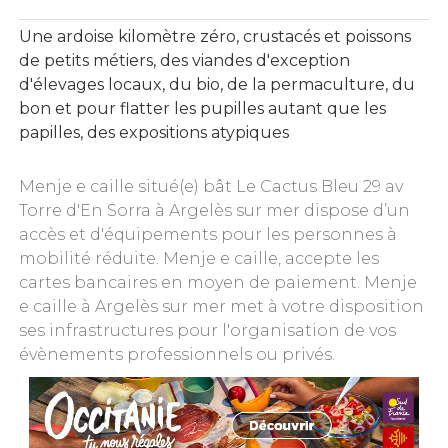
Une ardoise kilomètre zéro, crustacés et poissons
de petits métiers, des viandes d'exception
d'élevages locaux, du bio, de la permaculture, du
bon et pour flatter les pupilles autant que les
papilles, des expositions atypiques
Menje e caille situé(e) bât Le Cactus Bleu 29 av
Torre d'En Sorra à Argelès sur mer dispose d’un
accès et d'équipements pour les personnes à
mobilité réduite. Menje e caille, accepte les
cartes bancaires en moyen de paiement. Menje
e caille à Argelès sur mer met à votre disposition
ses infrastructures pour l'organisation de vos
évènements professionnels ou privés.