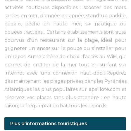
activités nautiques disponibles : scooter des mers,
sorties en mer, plongée en apnée, stand-up paddle,
pédalo, pêche en haute mer, ski nautique ou
bouées tractées... Certains établissements sont aussi
pourvus d'un restaurant sur la plage, idéal pour
grignoter un encas sur le pouce ou s'installer pour
un repas. Autre critère de choix : l’accès au WiFi, qui
permet de profiter de la mer tout en surfant sur
Internet avec une connexion haut-débit.Repérez
dès maintenant les plages privées dans les Pyrénées
Atlantiques les plus populaires sur epaillote.com et
réservez vos places sans plus attendre : en haute
saison, la fréquentation bat tous les records.
Plus d'informations touristiques