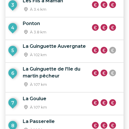
Les Fils à Maman
3
À 3.4 km
Ponton
4
À 3.8 km
La Guinguette Auvergnate
5
À 102 km
La Guinguette de l'Ile du
6
martin pêcheur
À 107 km
La Goulue
7
À 107 km
La Passerelle
8