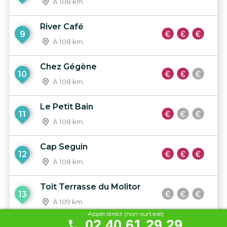
À 108 km
River Café
9
À 108 km
Chez Gégène
10
À 108 km
Le Petit Bain
11
À 108 km
Cap Seguin
12
À 108 km
Toit Terrasse du Molitor
13
À 109 km
Appel direct (non-surtaxé)
02 40 61 29 29
Le Marcounet