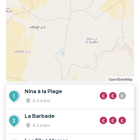
OpenStreetMap
Nina à la Plage
1
À 0.6 km
La Barbade
2
À 2.4 km