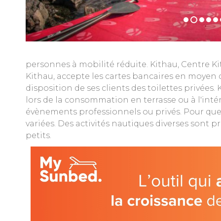
personnes à mobilité réduite. Kithau, Centre K
Kithau, accepte les cartes bancaires en moyen 
disposition de ses clients des toilettes privées
lors de la consommation en terrasse ou à l'intér
évènements professionnels ou privés. Pour que
variées. Des activités nautiques diverses sont p
petits.