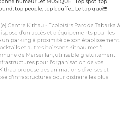
 bonne humeur…et MUSIQUE : Top spot, top
und, top people, top bouffe... Le top quoi!!!!
(e) Centre Kithau - Ecoloisirs Parc de Tabarka à
dispose d’un accès et d'équipements pour les
se un parking à proximité de son établissement.
ocktails et autres boissons Kithau met à
commune de Marseillan, utilisable gratuitement
nfrastructures pour l'organisation de vos
Kithau propose des animations diverses et
se d'infrastructures pour distraire les plus