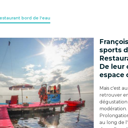
estaurant bord de l'eau
Françoi
sports d
Restaura
De leur 
espace d
Mais c'est a
retrouver e
dégustation 
modération.
Prolongatio
au long de l