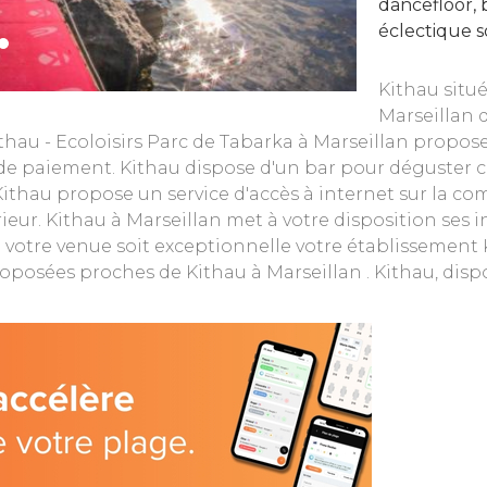
dancefloor,
éclectique so
Kithau situé
Marseillan 
ithau - Ecoloisirs Parc de Tabarka à Marseillan propo
de paiement. Kithau dispose d'un bar pour déguster c
. Kithau propose un service d'accès à internet sur la 
ieur. Kithau à Marseillan met à votre disposition ses i
 votre venue soit exceptionnelle votre établissement 
roposées proches de Kithau à Marseillan . Kithau, dispo