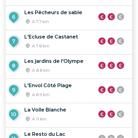
Les Pêcheurs de sable
6
À 7.7 km
L'Ecluse de Castanet
7
À 7.8 km
Les jardins de l'Olympe
8
À 8.8 km
L'Envol Côté Plage
9
À 8.9 km
La Voile Blanche
10
À 11 km
Le Resto du Lac