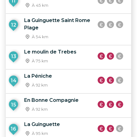
11
À 45 km
La Guinguette Saint Rome
12
Plage
À 54 km
Le moulin de Trebes
13
À 75 km
La Péniche
14
À 92 km
En Bonne Compagnie
15
À 92 km
La Guinguette
16
À 95 km