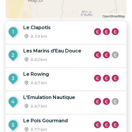
OpenStreetMap
Le Clapotis
1
À 3.9 km
Les Marins d'Eau Douce
2
À 6.2 km
Le Rowing
3
À 6.7 km
L'Emulation Nautique
4
À 6.7 km
Le Pois Gourmand
5
À 7.7 km