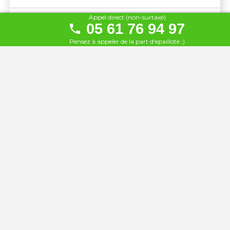
Appel direct (non-surtaxé)
L'O à la bouche
05 61 76 94 97
17
À 104 km
Pensez à appeler de la part d'epaillote ;)
Auberge du Somail
18
À 105 km
I Boat
19
À 111 km
Waiki Beach
20
À 115 km
CocoYa Beach
21
À 115 km
Le Cambuse du Saunier
22