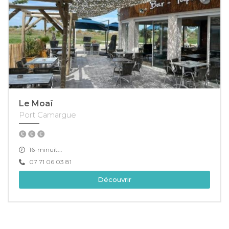
Le Moaï
Port Camargue
16-minuit...
07 71 06 03 81
Découvrir