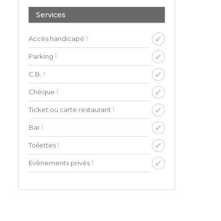
Services
Accès handicapé
1
Parking
1
C.B.
1
Chèque
1
Ticket ou carte restaurant
1
Bar
1
Toilettes
1
Evènements privés
1