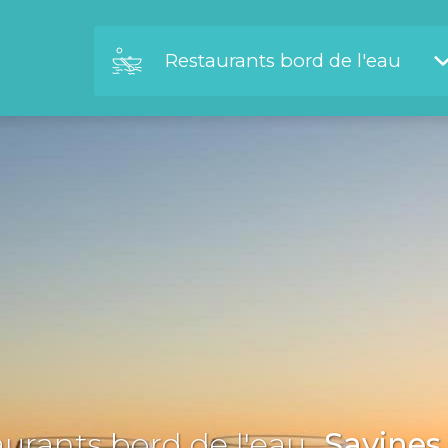
Restaurants bord de l'eau
urants bord de l'eau
Savines 