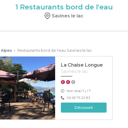
1
Restaurants bord de l'eau
Savines le lac
s Alpes
›
Restaurants bord de l'eau Savines le lac
La Chaise Longue
Savines le lac
Non stop 7 j / 7
06 65 75 22 83
Découvrir