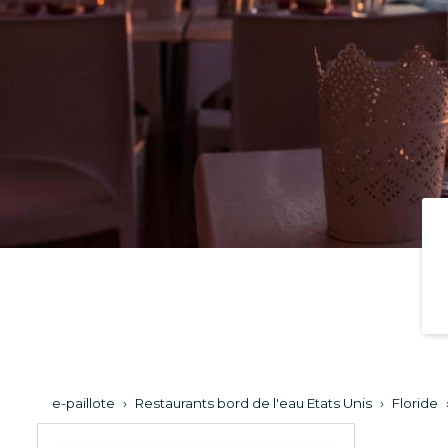
e-paillote
›
Restaurants bord de l'eau Etats Unis
›
Floride