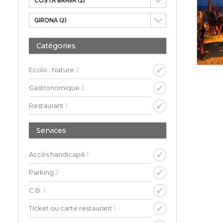
Catégories
Ecolo : Nature
2
Gastronomique
2
Restaurant
1
Services
Accès handicapé
1
Parking
2
C.B.
1
Ticket ou carte restaurant
1