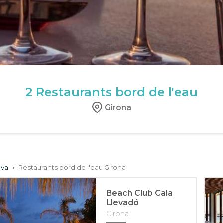
2
Restaurants bord de l'eau
Girona
ava
›
Restaurants bord de l'eau Girona
Beach Club Cala
Llevadó
Girona