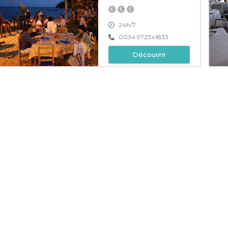
24h/7
0034 972341833
Découvrir