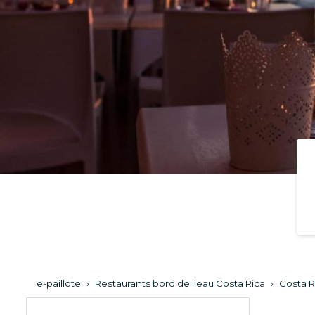
e-paillote
›
Restaurants bord de l'eau Costa Rica
›
Costa R