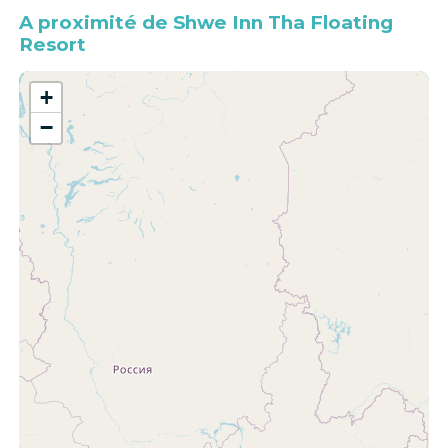
A proximité de Shwe Inn Tha Floating
Resort
+
−