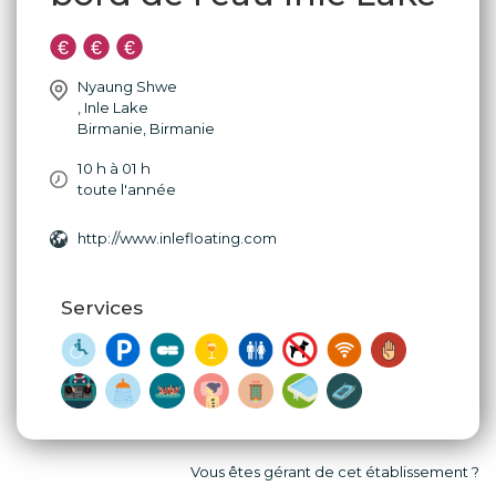
Nyaung Shwe
,
Inle Lake
Birmanie
,
Birmanie
10 h à 01 h
toute l'année
http://www.inlefloating.com
Services
Vous êtes gérant de cet établissement ?