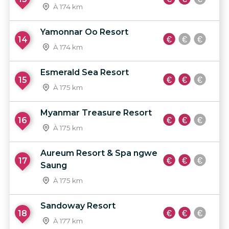
À 174 km
Yamonnar Oo Resort
14
À 174 km
Esmerald Sea Resort
15
À 175 km
Myanmar Treasure Resort
16
À 175 km
Aureum Resort & Spa ngwe
17
Saung
À 175 km
Sandoway Resort
18
À 177 km