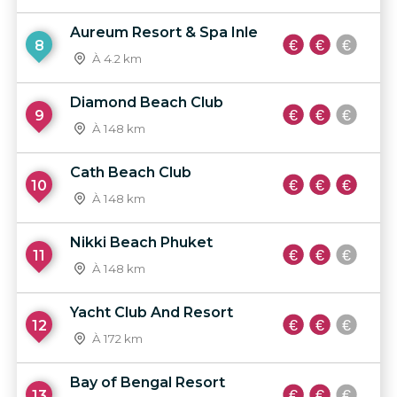
Aureum Resort & Spa Inle
8
À 4.2 km
Diamond Beach Club
9
À 148 km
Cath Beach Club
10
À 148 km
Nikki Beach Phuket
11
À 148 km
Yacht Club And Resort
12
À 172 km
Bay of Bengal Resort
13