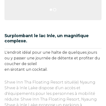
Surplombant le lac Inle, un magnifique
complexe.
L'endroit idéal pour une halte de quelques jours
ou y passer une journée de détente et profiter du
coucher de soleil
en sirotant un cocktail.
Shwe Inn Tha Floating Resort situé(e) Nyaung
Shwe à Inle Lake dispose d’un accès et
d'équipements pour les personnes à mobilité
réduite. Shwe Inn Tha Floating Resort, Nyaung
Shwe à Inle Lake propose un parking à