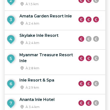
2
À 1.5 km
Amata Garden Resort Inle
3
À 2.4 km
Skylake Inle Resort
4
À 2.4 km
Myanmar Treasure Resort
5
Inle
À 2.8 km
Inle Resort & Spa
6
À 2.9 km
Ananta Inle Hotel
7
À 3.4 km