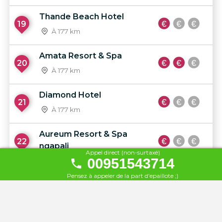
Thande Beach Hotel
19
À 177 km
Amata Resort & Spa
20
À 177 km
Diamond Hotel
21
À 177 km
Aureum Resort & Spa
22
ngapali
Appel direct (non-surtaxé)
00951543714
À 177 km
Pensez à appeler de la part d'epaillote ;)
Pleasant View Resort
23
À 177 km