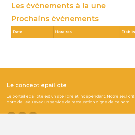
Les évènements à la une
Prochains évènements
Date
Horaires
Etabli
Le concept epaillote
Le portail epaillote est un site libre et indépendant. Notre seul cri
bord de l'eau avec un service de restauration digne de ce nom.
Contact.
-
Conditions générales de vente.
-
Nos partenaires.
-
Qui