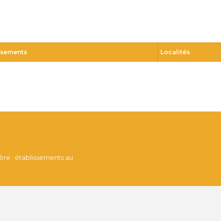
ssements
Localités
tère : établissements au
 sommes-nous ?.